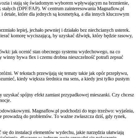
dwozia i stają się świadomym wyborem wpływającym na brzmienie,
stek stałych (DPF/FAP). W centrum zainteresowania Magnaflow.pl
i detale, które dla jednych są kosmetyką, a dla innych kluczowym
miało lepiej, jechało pewniej i działało bez niechcianych usterek.
obierać komorę wyciszającą, by uzyskać dźwięk, który będzie rasowy,
zówki: jak ocenić stan obecnego systemu wydechowego, na co
dy winny bywa flex i czemu drobna nieszczelność potrafi zepsuć
próżni. W tekstach przewijają się tematy takie jak opór przepływu,
umieć, kiedy większa średnica ma sens, a kiedy jest tylko pustym
y uzyskać spójny efekt zamiast przypadkowej mieszanki. Czy chcesz
mocje.
 środowiskowymi. Magnaflow.pl podchodzi do tego trzeźwo: wyjaśnia,
tyce prowadzą do problemów. To ważne zwłaszcza dziś, gdy rynek,
 się do instalacji elementów wydechu, jakie narzędzia ułatwiają
aśnienia, dlaczego w jednym aucie sprawdzi się połączenie