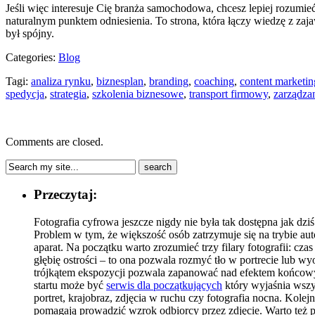
Jeśli więc interesuje Cię branża samochodowa, chcesz lepiej rozumie
naturalnym punktem odniesienia. To strona, która łączy wiedzę z z
był spójny.
Categories:
Blog
Tagi:
analiza rynku
,
biznesplan
,
branding
,
coaching
,
content marketin
spedycja
,
strategia
,
szkolenia biznesowe
,
transport firmowy
,
zarządza
Comments are closed.
Przeczytaj:
Fotografia cyfrowa jeszcze nigdy nie była tak dostępna jak dz
Problem w tym, że większość osób zatrzymuje się na trybie au
aparat. Na początku warto zrozumieć trzy filary fotografii: cz
głębię ostrości – to ona pozwala rozmyć tło w portrecie lub 
trójkątem ekspozycji pozwala zapanować nad efektem końcowym
startu może być
serwis dla początkujących
który wyjaśnia wszy
portret, krajobraz, zdjęcia w ruchu czy fotografia nocna. Kole
pomagają prowadzić wzrok odbiorcy przez zdjęcie. Warto też pa