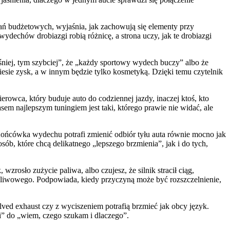
zań budżetowych, wyjaśnia, jak zachowują się elementy przy
ydechów drobiazgi robią różnicę, a strona uczy, jak te drobiazgi
łośniej, tym szybciej”, że „każdy sportowy wydech buczy” albo że
iesie zysk, a w innym będzie tylko kosmetyką. Dzięki temu czytelnik
erowca, który buduje auto do codziennej jazdy, inaczej ktoś, kto
sem najlepszym tuningiem jest taki, którego prawie nie widać, ale
ońcówka wydechu potrafi zmienić odbiór tyłu auta równie mocno jak
sób, które chcą delikatnego „lepszego brzmienia”, jak i do tych,
zrosło zużycie paliwa, albo czujesz, że silnik stracił ciąg,
aliwowego. Podpowiada, kiedy przyczyną może być rozszczelnienie,
lved exhaust czy z wyciszeniem potrafią brzmieć jak obcy język.
zi” do „wiem, czego szukam i dlaczego”.