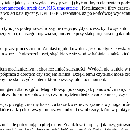
maty takie jak system wydechowy przestają być nudnym elementem po
ort amatorski (track day, KJS, time attack)
i Katalizatory i filtry czą
z wkład katalityczny, DPF i GPF, rezonator, aż po końcówkę wydechu 
wki.
 o tym, jak podejmować rozsądne decyzje, gdy chcesz, by Twoje auto brz
ęczenia, dlaczego pojawia się buczenie przy stałej prędkości i jak d
oku przez proces zmian. Zamiast ogólników dostajesz praktyczne wska
 rozpoznać nieszczelności, skąd bierze się woń w kabinie, a także kie
ingiem mechanicznym i chcą rozumieć zależności. Wydech nie istnieje w 
praca z dolotem czy strojem silnika. Dzięki temu czytelnik może zroz
by nie skończyć z autem, które krzyczy, ale traci moment.
uningiem dla osiągów. Magnaflow.pl pokazuje, jak planować zmiany, b
leży dobór przelotów i to, czy priorytetem będzie codzienność, czy e
ogacja, przegląd, normy hałasu, a także kwestie związane z wymogami
ań, które dadzą ciekawszy ton bez wchodzenia w obszary, które w prak
sam”, ale potrzebują mądrej mapy. Znajdziesz tu opisy, jak przygotować
raz jak uniknąć klasycznych błędów: naprężeń. Pojawiają się też wyj