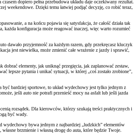
a czasem dopiero pełna przebudowa układu daje oczekiwany rezultat.
aczej weekendowe. Dzięki temu łatwiej podjąć decyzję, co robić teraz,
asowanie, a na końcu pojawia się satysfakcja, że całość działa tak
buda, każda konfiguracja może reagować inaczej, więc warto rozumieć
 auto dawało przyjemność za każdym razem, gdy przekręcasz kluczyk
kacja jest niewielka, może zmienić całe wrażenie z jazdy i sprawić,
ak dobrać elementy, jak uniknąć przegięcia, jak zaplanować zestaw,
 lepsze pytania i unikać sytuacji, w której „coś zostało zrobione”,
a być bardziej sportowe, to układ wydechowy jest tylko jednym z
, jeśli auto nie potrafi przenieść mocy na asfalt lub jeśli jazda
 cenią rozsądek. Dla kierowców, którzy szukają treści praktycznych i
mogą być wady.
 układ wydechowy bywa jednym z najbardziej „ludzkich” elementów
, własne brzmienie i własną drogę do auta, które będzie Twoje.