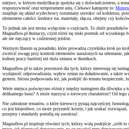
miejsce, w którym modyfikacje spotyka się z doświadczeniem, a te
responsywność oraz temperament auta. Ciekawe kategorie to:
Motorsp
znajduje się układ wydechowy rozumiany szeroko: od kolektora, prze
elementem całości: średnice rur, materiały, złącza, obejmy czy końcó
To jednak nie jest strona wyłącznie o częściach. To zbiór poradników
Magnaflow.pl tłumaczy, czym różni się niski pomruk od wysokiego brz
ale nie męczący w codziennej jeździe.
Ważnym filarem są poradniki, które prowadzą czytelnika krok po kr
zwrócić uwagę przy kontroli elementów narażonych na utlenianie, jak
kulturę pracy bardziej niż duża zmiana w tłumikach.
Magnaflow.pl to także przestrzeń dla tych, którzy interesują się tun
wydajność odprowadzania, wpływ zmian na doładowanie, a także współ
gestem. Strona podpowiada też, jak podejść do tematu bezpiecznie, że
Wiele miejsca poświęcono różnicy między tuningiem dla dźwięku a t
delikatnego basu? A może marzysz o torowym charakterze? Od tego za
Nie zabraknie tematów, o które kierowcy pytają najczęściej: homol
co jest kłopotliwe, co może przynieść koszty, i jak szukać rozwiąz
przepisy i standardy potrafią się zaostrzać.
Magnaflow.pl inspiruje również tych, którzy wolą podejście „zrób to 
pracę, jak planować dopasowanie, na co uważać przy dopasowywaniu o