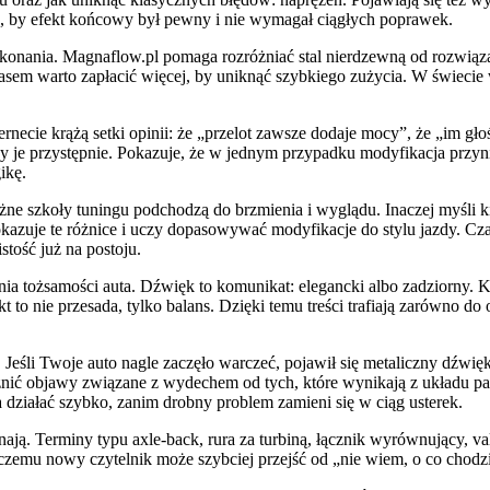
 to, by efekt końcowy był pewny i nie wymagał ciągłych poprawek.
wykonania. Magnaflow.pl pomaga rozróżniać stal nierdzewną od rozwią
asem warto zapłacić więcej, by uniknąć szybkiego zużycia. W świecie w
ternecie krążą setki opinii: że „przelot zawsze dodaje mocy”, że „im g
zy je przystępnie. Pokazuje, że w jednym przypadku modyfikacja przyn
ikę.
żne szkoły tuningu podchodzą do brzmienia i wyglądu. Inaczej myśli ki
okazuje te różnice i uczy dopasowywać modyfikacje do stylu jazdy. Cza
stość już na postoju.
 tożsamości auta. Dźwięk to komunikat: elegancki albo zadziorny. K
to nie przesada, tylko balans. Dzięki temu treści trafiają zarówno do o
eśli Twoje auto nagle zaczęło warczeć, pojawił się metaliczny dźwięk, w
żnić objawy związane z wydechem od tych, które wynikają z układu p
 działać szybko, zanim drobny problem zamieni się w ciąg usterek.
nają. Terminy typu axle-back, rura za turbiną, łącznik wyrównujący, va
i czemu nowy czytelnik może szybciej przejść od „nie wiem, o co chod