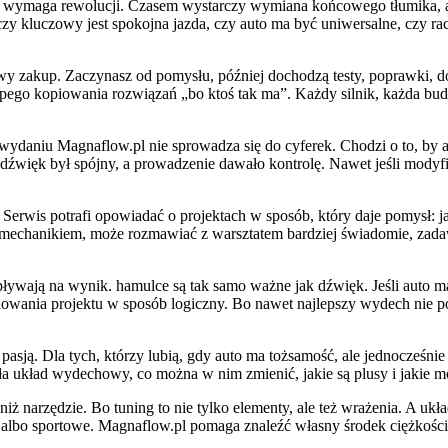
jekt wymaga rewolucji. Czasem wystarczy wymiana końcowego tłumika, 
, czy kluczowy jest spokojna jazda, czy auto ma być uniwersalne, czy r
wy zakup. Zaczynasz od pomysłu, później dochodzą testy, poprawki, dop
z ślepego kopiowania rozwiązań „bo ktoś tak ma”. Każdy silnik, każda 
w wydaniu Magnaflow.pl nie sprowadza się do cyferek. Chodzi o to, by
by dźwięk był spójny, a prowadzenie dawało kontrolę. Nawet jeśli modyfi
. Serwis potrafi opowiadać o projektach w sposób, który daje pomysł: j
 mechanikiem, może rozmawiać z warsztatem bardziej świadomie, zadawać
pływają na wynik. hamulce są tak samo ważne jak dźwięk. Jeśli auto m
ania projektu w sposób logiczny. Bo nawet najlepszy wydech nie pomoże
pasją. Dla tych, którzy lubią, gdy auto ma tożsamość, ale jednocześnie
iała układ wydechowy, co można w nim zmienić, jakie są plusy i jakie 
ej niż narzędzie. Bo tuning to nie tylko elementy, ale też wrażenia. A
lne albo sportowe. Magnaflow.pl pomaga znaleźć własny środek ciężkości