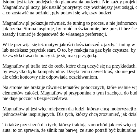
Istotne jest także podejście do planowania budżetu. Nie każdy pro
Magnaflow.pl uczy, jak ustalić priorytety: czy ważniejszy jest osiągi
a co zostawić na później, gdy pojawi się większy budżet.
Magnaflow.pl pokazuje również, że tuning to proces, a nie jednorazo
jak trzeba. Strona inspiruje, by robić to świadomie, bez presji i be
zasady i umieć je dopasować do własnego preferencji.
W tle przewija się też motyw jakości doświadczeń z jazdy. Tuning 
lub naciskasz przycisk start. O to, by reakcja na gaz była czystsza, 
że zwykła trasa do pracy staje się małą przygodą.
Magnaflow.pl trafia też do osób, które chcą uczyć się na przykładach
by wszystko było kompatybilne. Dzięki temu nawet ktoś, kto nie jest
ale efekt końcowy nie odpowiada oczekiwaniom.
Na stronie nie brakuje również tematów pobocznych, które realnie w
elementów całości. Magnaflow.pl przypomina o tym i zachęca do budow
nie daje poczucia bezpieczeństwa.
Magnaflow.pl jest więc miejscem dla ludzi, którzy chcą motoryzacji z 
jednocześnie inspirujących. Dla tych, którzy chcą zrozumieć, jak dz
To także przestrzeń dla tych, którzy traktują samochód jak coś więc
auta: to on sprawia, że silnik ma barwę, że auto potrafi być kultura