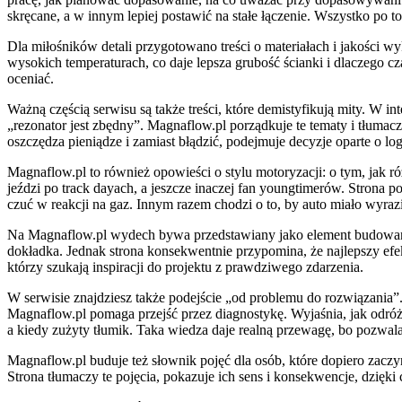
skręcane, a w innym lepiej postawić na stałe łączenie. Wszystko po
Dla miłośników detali przygotowano treści o materiałach i jakości 
wysokich temperaturach, co daje lepsza grubość ścianki i dlaczego cz
oceniać.
Ważną częścią serwisu są także treści, które demistyfikują mity. W in
„rezonator jest zbędny”. Magnaflow.pl porządkuje te tematy i tłumac
oszczędza pieniądze i zamiast błądzić, podejmuje decyzje oparte o log
Magnaflow.pl to również opowieści o stylu motoryzacji: o tym, jak ró
jeździ po track dayach, a jeszcze inaczej fan youngtimerów. Strona p
czuć w reakcji na gaz. Innym razem chodzi o to, by auto miało wyrazi
Na Magnaflow.pl wydech bywa przedstawiany jako element budowania
dokładka. Jednak strona konsekwentnie przypomina, że najlepszy efekt 
którzy szukają inspiracji do projektu z prawdziwego zdarzenia.
W serwisie znajdziesz także podejście „od problemu do rozwiązania”. J
Magnaflow.pl pomaga przejść przez diagnostykę. Wyjaśnia, jak odró
a kiedy zużyty tłumik. Taka wiedza daje realną przewagę, bo pozwala
Magnaflow.pl buduje też słownik pojęć dla osób, które dopiero zaczy
Strona tłumaczy te pojęcia, pokazuje ich sens i konsekwencje, dzięk