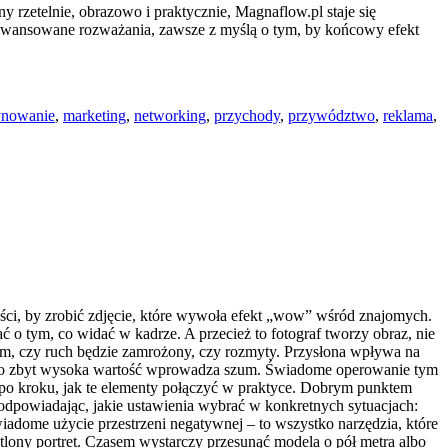
 rzetelnie, obrazowo i praktycznie, Magnaflow.pl staje się
zaawansowane rozważania, zawsze z myślą o tym, by końcowy efekt
nowanie
,
marketing
,
networking
,
przychody
,
przywództwo
,
reklama
,
wości, by zrobić zdjęcie, które wywoła efekt „wow” wśród znajomych.
 o tym, co widać w kadrze. A przecież to fotograf tworzy obraz, nie
o tym, czy ruch będzie zamrożony, czy rozmyty. Przysłona wpływa na
le jego zbyt wysoka wartość wprowadza szum. Świadome operowanie tym
 po kroku, jak te elementy połączyć w praktyce. Dobrym punktem
podpowiadając, jakie ustawienia wybrać w konkretnych sytuacjach:
świadome użycie przestrzeni negatywnej – to wszystko narzędzia, które
etlony portret. Czasem wystarczy przesunąć modela o pół metra albo