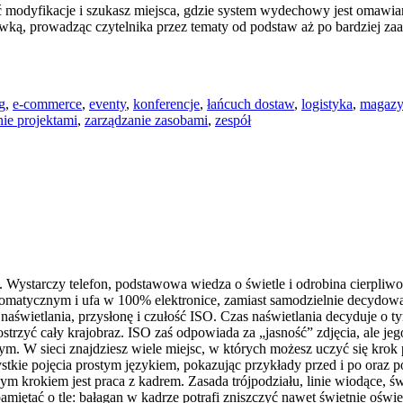
ć modyfikacje i szukasz miejsca, gdzie system wydechowy jest omawiany
ajawką, prowadząc czytelnika przez tematy od podstaw aż po bardziej 
g
,
e-commerce
,
eventy
,
konferencje
,
łańcuch dostaw
,
logistyka
,
magazy
nie projektami
,
zarządzanie zasobami
,
zespół
iś. Wystarczy telefon, podstawowa wiedza o świetle i odrobina cierpli
tomatycznym i ufa w 100% elektronice, zamiast samodzielnie decydować
as naświetlania, przysłonę i czułość ISO. Czas naświetlania decyduje 
wyostrzyć cały krajobraz. ISO zaś odpowiada za „jasność” zdjęcia, a
. W sieci znajdziesz wiele miejsc, w których możesz uczyć się krok
stkie pojęcia prostym językiem, pokazując przykłady przed i po oraz 
jnym krokiem jest praca z kadrem. Zasada trójpodziału, linie wiodące, 
miętać o tle: bałagan w kadrze potrafi zniszczyć nawet świetnie oświ