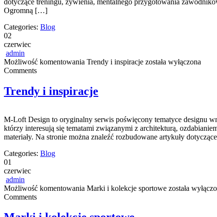
dotyczące treningu, żywienia, mentalnego przygotowania zawodników
Ogromną […]
Categories:
Blog
02
czerwiec
admin
Możliwość komentowania
Trendy i inspiracje
została wyłączona
Comments
Trendy i inspiracje
M-Loft Design to oryginalny serwis poświęcony tematyce designu wnę
którzy interesują się tematami związanymi z architekturą, ozdabian
materiały. Na stronie można znaleźć rozbudowane artykuły dotycząc
Categories:
Blog
01
czerwiec
admin
Możliwość komentowania
Marki i kolekcje sportowe
została wyłącz
Comments