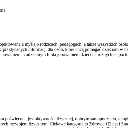
ona
projektowana z myślą o rodzicach, pedagogach, a także wszystkich oso
jąc praktycznych informacji dla osób, które chcą pomagać dzieciom w 
 wychowaniem i codziennym funkcjonowaniem dzieci na różnych etapach
ra poświęcona jest aktywności fizycznej, dobrym samopoczuciu, terapi
nych rozwojem fizycznym. Ciekawe kategorie to Zdrowie i Dieta i St