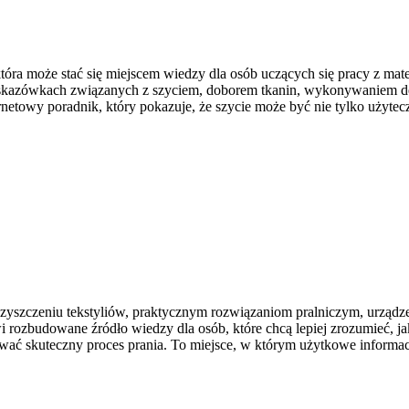
óra może stać się miejscem wiedzy dla osób uczących się pracy z mate
a wskazówkach związanych z szyciem, doborem tkanin, wykonywaniem d
netowy poradnik, który pokazuje, że szycie może być nie tylko użyt
czyszczeniu tekstyliów, praktycznym rozwiązaniom pralniczym, urząd
ozbudowane źródło wiedzy dla osób, które chcą lepiej zrozumieć, jak d
wać skuteczny proces prania. To miejsce, w którym użytkowe informacje