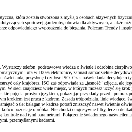
atyczna, która została stworzona z myślą o osobach aktywnych fizyczn
dotyczących sportowej garderoby, obuwia dla aktywnych, a także różne
ze odpowiedniego wyposażenia do biegania. Polecam Trendy i inspira
iś. Wystarczy telefon, podstawowa wiedza o świetle i odrobina cierpli
tomatycznym i ufa w 100% elektronice, zamiast samodzielnie decydować
as naświetlania, przysłonę i czułość ISO. Czas naświetlania decyduje 
wyostrzyć cały krajobraz. ISO zaś odpowiada za „jasność” zdjęcia, a
. W sieci znajdziesz wiele miejsc, w których możesz uczyć się krok
stkie pojęcia prostym językiem, pokazując przykłady przed i po oraz 
jnym krokiem jest praca z kadrem. Zasada trójpodziału, linie wiodące, 
miętać o tle: bałagan w kadrze potrafi zniszczyć nawet świetnie oświ
końcu pozostaje obróbka. Nie chodzi o agresywne filtry, lecz o delikatn
ą kontrolę nad tymi parametrami. Połączenie świadomego naświetlenia,
wymi, przemyślanymi kadrami.