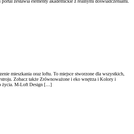
portal zestawia elementy akademickie z realnymi doświadczeniami.
nie mieszkania oraz loftu. To miejsce stworzone dla wszystkich,
ystroju. Zobacz także Zrównoważone i eko wnętrza i Kolory i
o życia. M-Loft Design […]