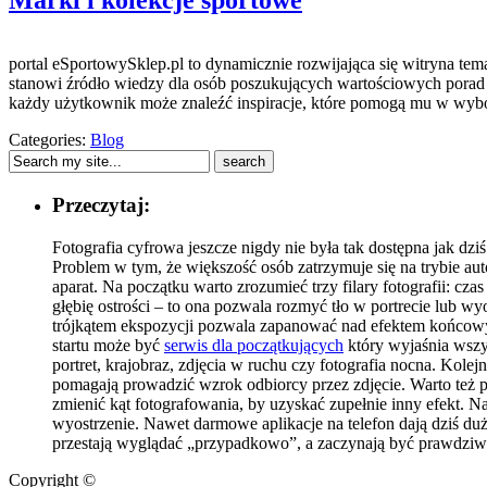
Marki i kolekcje sportowe
portal eSportowySklep.pl to dynamicznie rozwijająca się witryna tem
stanowi źródło wiedzy dla osób poszukujących wartościowych porad 
każdy użytkownik może znaleźć inspiracje, które pomogą mu w wybor
Categories:
Blog
Przeczytaj:
Fotografia cyfrowa jeszcze nigdy nie była tak dostępna jak dz
Problem w tym, że większość osób zatrzymuje się na trybie au
aparat. Na początku warto zrozumieć trzy filary fotografii: cz
głębię ostrości – to ona pozwala rozmyć tło w portrecie lub 
trójkątem ekspozycji pozwala zapanować nad efektem końcowym
startu może być
serwis dla początkujących
który wyjaśnia wszy
portret, krajobraz, zdjęcia w ruchu czy fotografia nocna. Kole
pomagają prowadzić wzrok odbiorcy przez zdjęcie. Warto też pa
zmienić kąt fotografowania, by uzyskać zupełnie inny efekt. Na 
wyostrzenie. Nawet darmowe aplikacje na telefon dają dziś duż
przestają wyglądać „przypadkowo”, a zaczynają być prawdzi
Copyright ©