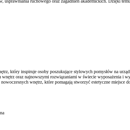
, usprawniania ruchowego oraz zagadnień akademickich. Dzięki temu 
trz, który inspiruje osoby poszukujące stylowych pomysłów na urządze
iem wnętrz oraz najnowszymi rozwiązaniami w świecie wyposażenia i w
e nowoczesnych wnętrz, które pomagają stworzyć estetyczne miejsce d
ona