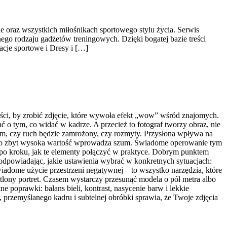
ie oraz wszystkich miłośnikach sportowego stylu życia. Serwis
go rodzaju gadżetów treningowych. Dzięki bogatej bazie treści
cje sportowe i Dresy i […]
wości, by zrobić zdjęcie, które wywoła efekt „wow” wśród znajomych.
 o tym, co widać w kadrze. A przecież to fotograf tworzy obraz, nie
o tym, czy ruch będzie zamrożony, czy rozmyty. Przysłona wpływa na
le jego zbyt wysoka wartość wprowadza szum. Świadome operowanie tym
 po kroku, jak te elementy połączyć w praktyce. Dobrym punktem
podpowiadając, jakie ustawienia wybrać w konkretnych sytuacjach:
świadome użycie przestrzeni negatywnej – to wszystko narzędzia, które
etlony portret. Czasem wystarczy przesunąć modela o pół metra albo
e poprawki: balans bieli, kontrast, nasycenie barw i lekkie
 przemyślanego kadru i subtelnej obróbki sprawia, że Twoje zdjęcia