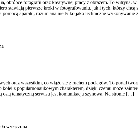
, obróbce fotografii oraz kreatywnej pracy z obrazem. To witryna, w 
 stawiają pierwsze kroki w fotografowaniu, jak i tych, którzy chcą s
za pomocą aparatu, rozumiana nie tylko jako techniczne wykonywanie 
na
wych oraz wszystkim, co wiąże się z ruchem pociągów. To portal tworzon
do kolei z popularnonaukowym charakterem, dzięki czemu może zainte
 osią tematyczną serwisu jest komunikacja szynowa. Na stronie […]
ała wyłączona