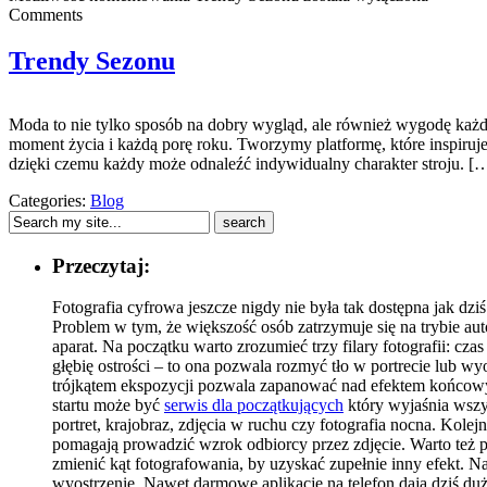
Comments
Trendy Sezonu
Moda to nie tylko sposób na dobry wygląd, ale również wygodę każdeg
moment życia i każdą porę roku. Tworzymy platformę, które inspiruje
dzięki czemu każdy może odnaleźć indywidualny charakter stroju. [
Categories:
Blog
Przeczytaj:
Fotografia cyfrowa jeszcze nigdy nie była tak dostępna jak dz
Problem w tym, że większość osób zatrzymuje się na trybie au
aparat. Na początku warto zrozumieć trzy filary fotografii: cz
głębię ostrości – to ona pozwala rozmyć tło w portrecie lub 
trójkątem ekspozycji pozwala zapanować nad efektem końcowym
startu może być
serwis dla początkujących
który wyjaśnia wszy
portret, krajobraz, zdjęcia w ruchu czy fotografia nocna. Kole
pomagają prowadzić wzrok odbiorcy przez zdjęcie. Warto też pa
zmienić kąt fotografowania, by uzyskać zupełnie inny efekt. Na 
wyostrzenie. Nawet darmowe aplikacje na telefon dają dziś duż