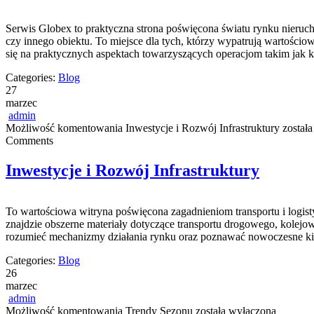
Serwis Globex to praktyczna strona poświęcona światu rynku nieruc
czy innego obiektu. To miejsce dla tych, którzy wypatrują wartości
się na praktycznych aspektach towarzyszących operacjom takim jak
Categories:
Blog
27
marzec
admin
Możliwość komentowania
Inwestycje i Rozwój Infrastruktury
została
Comments
Inwestycje i Rozwój Infrastruktury
To wartościowa witryna poświęcona zagadnieniom transportu i logisty
znajdzie obszerne materiały dotyczące transportu drogowego, kolejow
rozumieć mechanizmy działania rynku oraz poznawać nowoczesne ki
Categories:
Blog
26
marzec
admin
Możliwość komentowania
Trendy Sezonu
została wyłączona