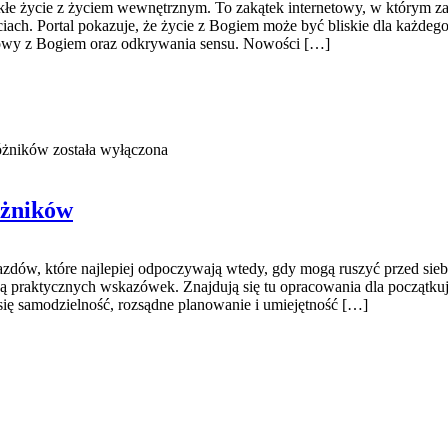
ykłe życie z życiem wewnętrznym. To zakątek internetowy, w którym z
ach. Portal pokazuje, że życie z Bogiem może być bliskie dla każdeg
zmowy z Bogiem oraz odkrywania sensu. Nowości […]
różników
została wyłączona
óżników
jazdów, które najlepiej odpoczywają wtedy, gdy mogą ruszyć przed s
zukają praktycznych wskazówek. Znajdują się tu opracowania dla począt
 się samodzielność, rozsądne planowanie i umiejętność […]