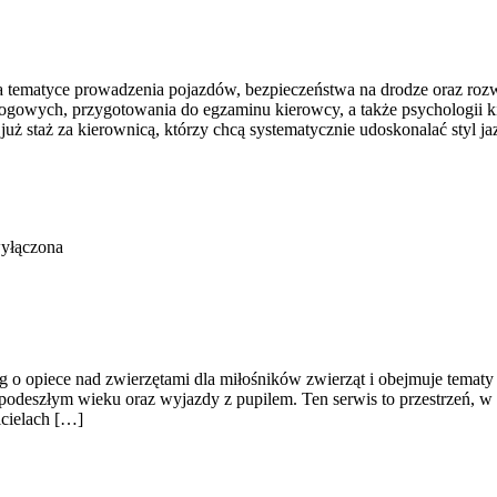
a tematyce prowadzenia pojazdów, bezpieczeństwa na drodze oraz rozw
drogowych, przygotowania do egzaminu kierowcy, a także psychologii 
ż staż za kierownicą, którzy chcą systematycznie udoskonalać styl jaz
wyłączona
g o opiece nad zwierzętami dla miłośników zwierząt i obejmuje tematy t
 podeszłym wieku oraz wyjazdy z pupilem. Ten serwis to przestrzeń, 
icielach […]