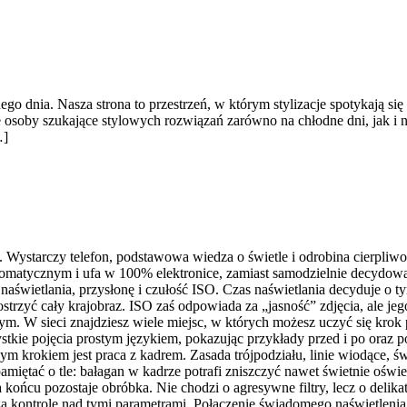
o dnia. Nasza strona to przestrzeń, w którym stylizacje spotykają się
 osoby szukające stylowych rozwiązań zarówno na chłodne dni, jak i na
…]
iś. Wystarczy telefon, podstawowa wiedza o świetle i odrobina cierpli
tomatycznym i ufa w 100% elektronice, zamiast samodzielnie decydować
as naświetlania, przysłonę i czułość ISO. Czas naświetlania decyduje 
wyostrzyć cały krajobraz. ISO zaś odpowiada za „jasność” zdjęcia, a
. W sieci znajdziesz wiele miejsc, w których możesz uczyć się krok
stkie pojęcia prostym językiem, pokazując przykłady przed i po oraz 
jnym krokiem jest praca z kadrem. Zasada trójpodziału, linie wiodące, 
miętać o tle: bałagan w kadrze potrafi zniszczyć nawet świetnie oświ
końcu pozostaje obróbka. Nie chodzi o agresywne filtry, lecz o delikatn
ą kontrolę nad tymi parametrami. Połączenie świadomego naświetlenia,