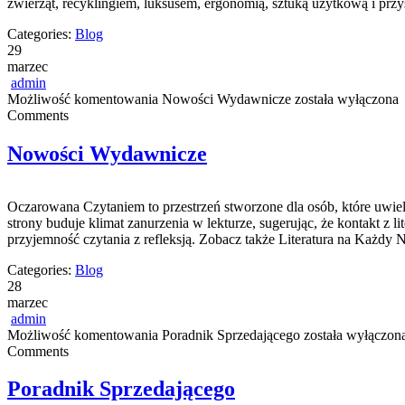
zwierząt, recyklingiem, luksusem, ergonomią, sztuką użytkową i prz
Categories:
Blog
29
marzec
admin
Możliwość komentowania
Nowości Wydawnicze
została wyłączona
Comments
Nowości Wydawnicze
Oczarowana Czytaniem to przestrzeń stworzone dla osób, które uwiel
strony buduje klimat zanurzenia w lekturze, sugerując, że kontakt z
przyjemność czytania z refleksją. Zobacz także Literatura na Każdy N
Categories:
Blog
28
marzec
admin
Możliwość komentowania
Poradnik Sprzedającego
została wyłączon
Comments
Poradnik Sprzedającego