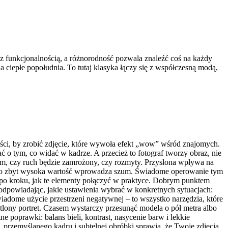
 z funkcjonalnością, a różnorodność pozwala znaleźć coś na każdy
 ciepłe popołudnia. To tutaj klasyka łączy się z współczesną modą,
wości, by zrobić zdjęcie, które wywoła efekt „wow” wśród znajomych.
 o tym, co widać w kadrze. A przecież to fotograf tworzy obraz, nie
o tym, czy ruch będzie zamrożony, czy rozmyty. Przysłona wpływa na
le jego zbyt wysoka wartość wprowadza szum. Świadome operowanie tym
 po kroku, jak te elementy połączyć w praktyce. Dobrym punktem
podpowiadając, jakie ustawienia wybrać w konkretnych sytuacjach:
świadome użycie przestrzeni negatywnej – to wszystko narzędzia, które
etlony portret. Czasem wystarczy przesunąć modela o pół metra albo
e poprawki: balans bieli, kontrast, nasycenie barw i lekkie
 przemyślanego kadru i subtelnej obróbki sprawia, że Twoje zdjęcia