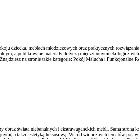
pokoju dziecka, meblach młodzieżowych oraz praktycznych rozwiązaniac
lnym, a publikowane materiały dotyczą między innymi ekologicznych 
jdziesz na stronie takie kategorie: Pokój Malucha i Funkcjonalne Ro
cny obraz świata niebanalnych i ekstrawaganckich mebli. Sama strona k
nymi, a także estetyką luksusową. Wśród widocznych tematów pojawi