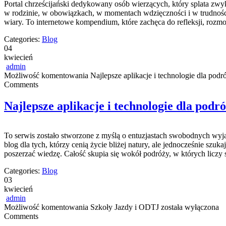
Portal chrześcijański dedykowany osób wierzących, który splata zw
w rodzinie, w obowiązkach, w momentach wdzięczności i w trudności
wiary. To internetowe kompendium, które zachęca do refleksji, ro
Categories:
Blog
04
kwiecień
admin
Możliwość komentowania
Najlepsze aplikacje i technologie dla pod
Comments
Najlepsze aplikacje i technologie dla podr
To serwis zostało stworzone z myślą o entuzjastach swobodnych wy
blog dla tych, którzy cenią życie bliżej natury, ale jednocześnie s
poszerzać wiedzę. Całość skupia się wokół podróży, w których liczy
Categories:
Blog
03
kwiecień
admin
Możliwość komentowania
Szkoły Jazdy i ODTJ
została wyłączona
Comments