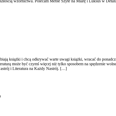
yszłością wzornictwa. Polecam Meble Szyte na Miarę i Luksus w Detalu.
biają książki i chcą odkrywać warte uwagi książki, wracać do ponadc
 literaturą może być czymś więcej niż tylko sposobem na spędzenie wol
astrój i Literatura na Każdy Nastrój. […]
a