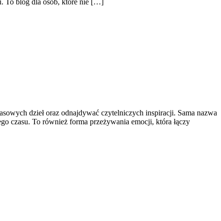
 To blog dla osób, które nie […]
zasowych dzieł oraz odnajdywać czytelniczych inspiracji. Sama nazwa
nego czasu. To również forma przeżywania emocji, która łączy