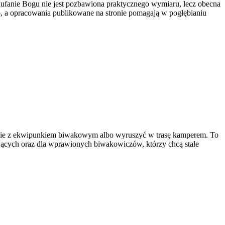
aufanie Bogu nie jest pozbawiona praktycznego wymiaru, lecz obecna
o, a opracowania publikowane na stronie pomagają w pogłębianiu
iebie z ekwipunkiem biwakowym albo wyruszyć w trasę kamperem. To
kujących oraz dla wprawionych biwakowiczów, którzy chcą stale