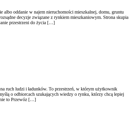
ie albo oddanie w najem nieruchomości mieszkalnej, domu, gruntu
ć rozsądne decyzje związane z rynkiem mieszkaniowym. Strona skupia
nie przestrzeni do życia […]
 na ruch ludzi i ładunków. To przestrzeń, w którym użytkownik
myślą o odbiorcach szukających wiedzy o rynku, którzy chcą lepiej
nie to Przewóz […]