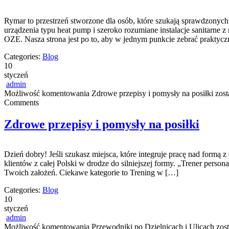
Rymar to przestrzeń stworzone dla osób, które szukają sprawdzonyc
urządzenia typu heat pump i szeroko rozumiane instalacje sanitarne 
OZE. Nasza strona jest po to, aby w jednym punkcie zebrać praktycz
Categories:
Blog
10
styczeń
admin
Możliwość komentowania
Zdrowe przepisy i pomysły na posiłki
zost
Comments
Zdrowe przepisy i pomysły na posiłki
Dzień dobry! Jeśli szukasz miejsca, które integruje pracę nad formą
klientów z całej Polski w drodze do silniejszej formy. „Trener personal
Twoich założeń. Ciekawe kategorie to Trening w […]
Categories:
Blog
10
styczeń
admin
Możliwość komentowania
Przewodniki po Dzielnicach i Ulicach
zost