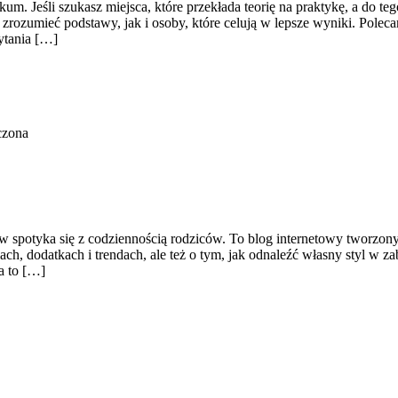
ikum. Jeśli szukasz miejsca, które przekłada teorię na praktykę, a do
 zrozumieć podstawy, jak i osoby, które celują w lepsze wyniki. Polec
zytania […]
czona
potyka się z codziennością rodziców. To blog internetowy tworzony z
ach, dodatkach i trendach, ale też o tym, jak odnaleźć własny styl w z
a to […]