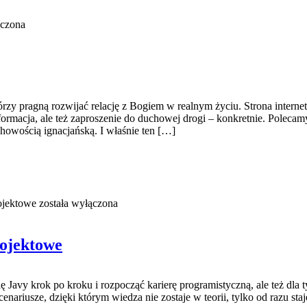
ączona
zy pragną rozwijać relację z Bogiem w realnym życiu. Strona internet
ormacja, ale też zaproszenie do duchowej drogi – konkretnie. Polecam
howością ignacjańską. I właśnie ten […]
ojektowe
została wyłączona
rojektowe
ę Javy krok po kroku i rozpocząć karierę programistyczną, ale też dla t
cenariusze, dzięki którym wiedza nie zostaje w teorii, tylko od razu s