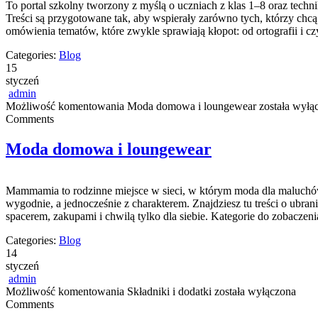
To portal szkolny tworzony z myślą o uczniach z klas 1–8 oraz techn
Treści są przygotowane tak, aby wspierały zarówno tych, którzy chcą
omówienia tematów, które zwykle sprawiają kłopot: od ortografii i c
Categories:
Blog
15
styczeń
admin
Możliwość komentowania
Moda domowa i loungewear
została wyłą
Comments
Moda domowa i loungewear
Mammamia to rodzinne miejsce w sieci, w którym moda dla maluchów s
wygodnie, a jednocześnie z charakterem. Znajdziesz tu treści o ubrani
spacerem, zakupami i chwilą tylko dla siebie. Kategorie do zobaczeni
Categories:
Blog
14
styczeń
admin
Możliwość komentowania
Składniki i dodatki
została wyłączona
Comments