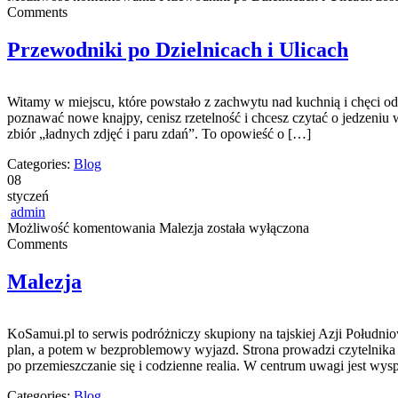
Comments
Przewodniki po Dzielnicach i Ulicach
Witamy w miejscu, które powstało z zachwytu nad kuchnią i chęci od
poznawać nowe knajpy, cenisz rzetelność i chcesz czytać o jedzeniu w 
zbiór „ładnych zdjęć i paru zdań”. To opowieść o […]
Categories:
Blog
08
styczeń
admin
Możliwość komentowania
Malezja
została wyłączona
Comments
Malezja
KoSamui.pl to serwis podróżniczy skupiony na tajskiej Azji Południ
plan, a potem w bezproblemowy wyjazd. Strona prowadzi czytelnika o
po przemieszczanie się i codzienne realia. W centrum uwagi jest wysp
Categories:
Blog