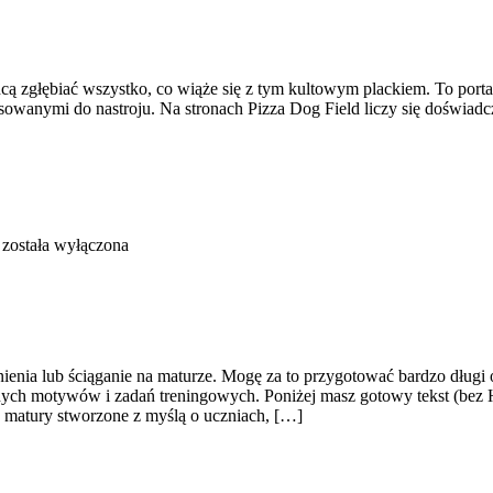
cą zgłębiać wszystko, co wiąże się z tym kultowym plackiem. To portal 
anymi do nastroju. Na stronach Pizza Dog Field liczy się doświadczen
została wyłączona
ienia lub ściąganie na maturze. Mogę za to przygotować bardzo długi o
nych motywów i zadań treningowych. Poniżej masz gotowy tekst (bez
 matury stworzone z myślą o uczniach, […]