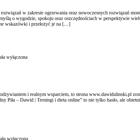
h rozwiązań w zakresie ogrzewania oraz nowoczesnych rozwiązań mont
z myślą o wygodzie, spokoju oraz oszczędnościach w perspektywie wiel
ne wskazówki i przełożyć je na […]
ała wyłączona
 z odżywianiem i realnym wsparciem, to strona www.dawidulinski.pl zos
ny Piła – Dawid | Treningi i dieta online” to nie tylko hasło, ale obietni
ała wyłączona