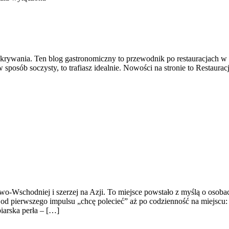
krywania. Ten blog gastronomiczny to przewodnik po restauracjach w P
sposób soczysty, to trafiasz idealnie. Nowości na stronie to Restauracj
owo-Wschodniej i szerzej na Azji. To miejsce powstało z myślą o osob
d pierwszego impulsu „chcę polecieć” aż po codzienność na miejscu: o
iarska perła – […]