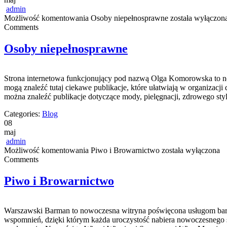
admin
Możliwość komentowania
Osoby niepełnosprawne
została wyłączon
Comments
Osoby niepełnosprawne
Strona internetowa funkcjonujący pod nazwą Olga Komorowska to now
mogą znaleźć tutaj ciekawe publikacje, które ułatwiają w organizacji 
można znaleźć publikacje dotyczące mody, pielęgnacji, zdrowego stylu
Categories:
Blog
08
maj
admin
Możliwość komentowania
Piwo i Browarnictwo
została wyłączona
Comments
Piwo i Browarnictwo
Warszawski Barman to nowoczesna witryna poświęcona usługom barma
wspomnień, dzięki którym każda uroczystość nabiera nowoczesnego 