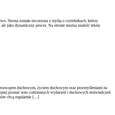
wo. Strona została stworzona z myślą o czytelnikach, którzy
w, ale jako dynamiczny proces. Na stronie można znaleźć teksty
ch z rozwojem duchowym, życiem duchowym oraz przemyśleniami na
e lepiej poznać sens codziennych wydarzeń i duchowych doświadczeń.
tóre chcą regularnie […]