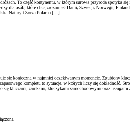
odróżach. To część kontynentu, w którym surowa przyroda spotyka się z
dzy dla osób, które chcą zrozumieć Danii, Szwecji, Norwegii, Finlandi
wiska Natury i Zorza Polarna […]
kazuje się konieczna w najmniej oczekiwanym momencie. Zgubiony klu
apasowego kompletu to sytuacje, w których liczy się dokładność. Stro
ego się kluczami, zamkami, kluczykami samochodowymi oraz usługami
łączona