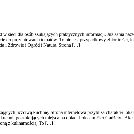
 w sieci dla osób szukających praktycznych informacji. Już sama naz
e do prezentowania tematów. To nie jest przypadkowy zbiór treści, lecz
ia i Zdrowie i Ogród i Natura. Strona […]
ukających uczciwą kuchnię. Strona internetowa przybliża charakter lok
 kuchni, poszukujących miejsca na obiad. Polecam Eko Gadżety i Akce
zoną z kulinarnością. To […]