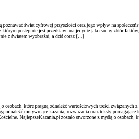
cą poznawać świat cyfrowej przyszłości oraz jego wpływ na społeczeńst
 w którym postęp nie jest przedstawiana jedynie jako suchy zbiór faktó
nie z światem wyobraźni, a dziś coraz […]
lą o osobach, które pragną odnaleźć wartościowych treści związany
 mogą odnaleźć motywujące kazania, rozważania oraz teksty pomagając
Kościelne. NajlepszeKazania.pl zostało stworzone z myślą o osobach, k