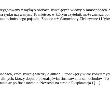
rzygotowany z myślą o osobach szukających wiedzy o samochodach. St
a rynku używanym. To miejsce, w którym czytelnik może znaleźć pora
anu technicznego pojazdu. Zobacz też: Samochody Elektryczne i Hyb
osobach, które szukają wiedzy o autach. Strona łączy wiele konkret
la tych, którzy dopiero poznają świat finansowania samochodów. To 
ania aż po finansowanie. Nowości na stronie Eksploatacja i […]