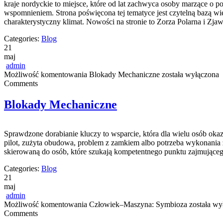
kraje nordyckie to miejsce, które od lat zachwyca osoby marzące o p
wspomnieniem. Strona poświęcona tej tematyce jest czytelną bazą wie
charakterystyczny klimat. Nowości na stronie to Zorza Polarna i Zja
Categories:
Blog
21
maj
admin
Możliwość komentowania
Blokady Mechaniczne
została wyłączona
Comments
Blokady Mechaniczne
Sprawdzone dorabianie kluczy to wsparcie, która dla wielu osób o
pilot, zużyta obudowa, problem z zamkiem albo potrzeba wykonania z
skierowaną do osób, które szukają kompetentnego punktu zajmując
Categories:
Blog
21
maj
admin
Możliwość komentowania
Człowiek–Maszyna: Symbioza
została wy
Comments