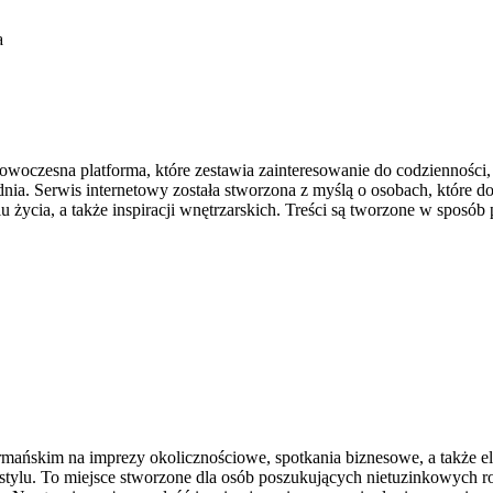
a
oczesna platforma, które zestawia zainteresowanie do codzienności,
dnia. Serwis internetowy została stworzona z myślą o osobach, które doc
 życia, a także inspiracji wnętrzarskich. Treści są tworzone w sposób 
ńskim na imprezy okolicznościowe, spotkania biznesowe, a także el
stylu. To miejsce stworzone dla osób poszukujących nietuzinkowych 