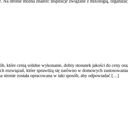
 Na stronie można znaleźć inspiracje związane z mixologią, organiz
 osób, które cenią solidne wykonanie, dobry stosunek jakości do ceny 
h rozwiązań, które sprawdzą się zarówno w domowych zastosowaniach,
na stronie została opracowana w taki sposób, aby odpowiadać […]