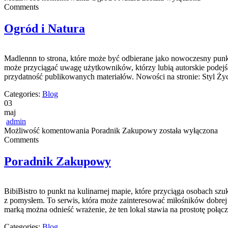
Comments
Ogród i Natura
Madlennn to strona, które może być odbierane jako nowoczesny punkt
może przyciągać uwagę użytkowników, którzy lubią autorskie podejści
przydatność publikowanych materiałów. Nowości na stronie: Styl Życ
Categories:
Blog
03
maj
admin
Możliwość komentowania
Poradnik Zakupowy
została wyłączona
Comments
Poradnik Zakupowy
BibiBistro to punkt na kulinarnej mapie, które przyciąga osobach sz
z pomysłem. To serwis, która może zainteresować miłośników dobrej
marką można odnieść wrażenie, że ten lokal stawia na prostotę połąc
Categories:
Blog