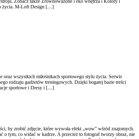
ystroju. Zobacz także Zrównoważone i eko wnętrza i Kolory i
o życia. M-Loft Design […]
ie oraz wszystkich miłośnikach sportowego stylu życia. Serwis
go rodzaju gadżetów treningowych. Dzięki bogatej bazie treści
cje sportowe i Dresy i […]
wości, by zrobić zdjęcie, które wywoła efekt „wow” wśród znajomych.
 o tym, co widać w kadrze. A przecież to fotograf tworzy obraz, nie