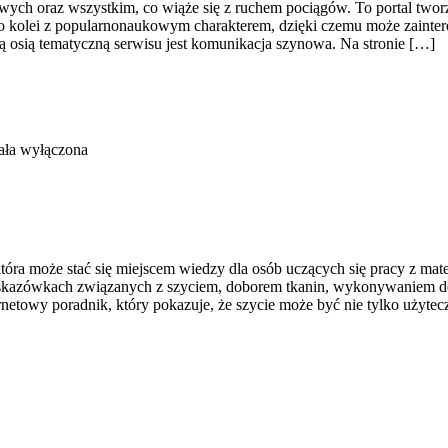
wych oraz wszystkim, co wiąże się z ruchem pociągów. To portal tworzon
do kolei z popularnonaukowym charakterem, dzięki czemu może zainte
 osią tematyczną serwisu jest komunikacja szynowa. Na stronie […]
ała wyłączona
óra może stać się miejscem wiedzy dla osób uczących się pracy z mate
a wskazówkach związanych z szyciem, doborem tkanin, wykonywaniem d
netowy poradnik, który pokazuje, że szycie może być nie tylko użyt