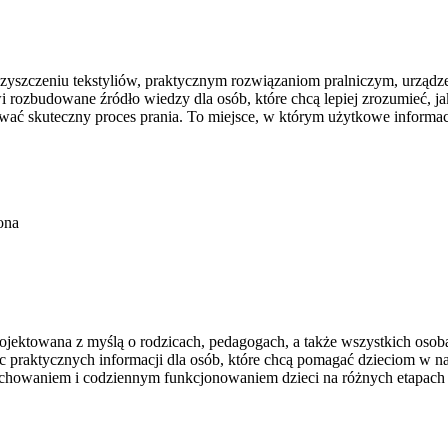
czyszczeniu tekstyliów, praktycznym rozwiązaniom pralniczym, urząd
ozbudowane źródło wiedzy dla osób, które chcą lepiej zrozumieć, jak d
wać skuteczny proces prania. To miejsce, w którym użytkowe informacje
ona
projektowana z myślą o rodzicach, pedagogach, a także wszystkich oso
jąc praktycznych informacji dla osób, które chcą pomagać dzieciom w 
 wychowaniem i codziennym funkcjonowaniem dzieci na różnych etapach