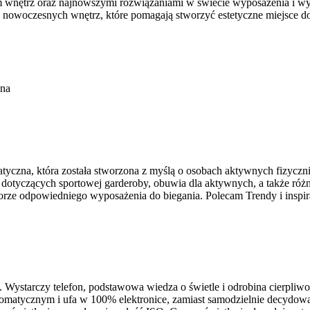
iem wnętrz oraz najnowszymi rozwiązaniami w świecie wyposażenia i w
e nowoczesnych wnętrz, które pomagają stworzyć estetyczne miejsce d
ona
atyczna, która została stworzona z myślą o osobach aktywnych fizyczn
dotyczących sportowej garderoby, obuwia dla aktywnych, a także różne
ze odpowiedniego wyposażenia do biegania. Polecam Trendy i inspira
iś. Wystarczy telefon, podstawowa wiedza o świetle i odrobina cierpli
tomatycznym i ufa w 100% elektronice, zamiast samodzielnie decydować