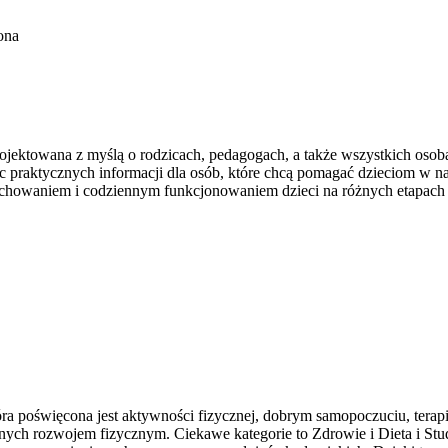
ona
projektowana z myślą o rodzicach, pedagogach, a także wszystkich oso
jąc praktycznych informacji dla osób, które chcą pomagać dzieciom w 
 wychowaniem i codziennym funkcjonowaniem dzieci na różnych etapach
ra poświęcona jest aktywności fizycznej, dobrym samopoczuciu, terapi
nych rozwojem fizycznym. Ciekawe kategorie to Zdrowie i Dieta i St