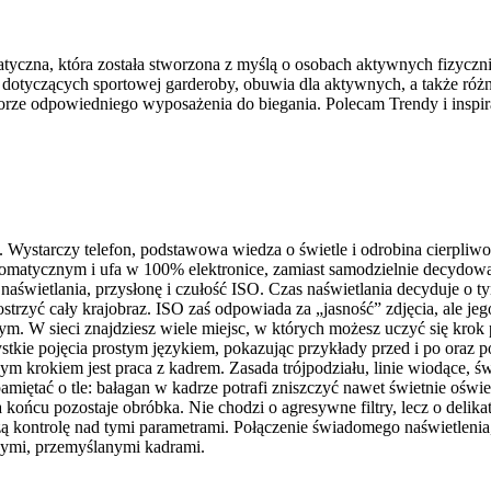
atyczna, która została stworzona z myślą o osobach aktywnych fizyczn
dotyczących sportowej garderoby, obuwia dla aktywnych, a także różne
ze odpowiedniego wyposażenia do biegania. Polecam Trendy i inspira
iś. Wystarczy telefon, podstawowa wiedza o świetle i odrobina cierpli
tomatycznym i ufa w 100% elektronice, zamiast samodzielnie decydować
as naświetlania, przysłonę i czułość ISO. Czas naświetlania decyduje 
wyostrzyć cały krajobraz. ISO zaś odpowiada za „jasność” zdjęcia, a
. W sieci znajdziesz wiele miejsc, w których możesz uczyć się krok
stkie pojęcia prostym językiem, pokazując przykłady przed i po oraz 
jnym krokiem jest praca z kadrem. Zasada trójpodziału, linie wiodące, 
miętać o tle: bałagan w kadrze potrafi zniszczyć nawet świetnie oświ
końcu pozostaje obróbka. Nie chodzi o agresywne filtry, lecz o delikatn
ą kontrolę nad tymi parametrami. Połączenie świadomego naświetlenia,
wymi, przemyślanymi kadrami.