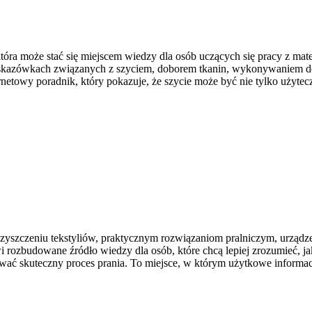
óra może stać się miejscem wiedzy dla osób uczących się pracy z mate
a wskazówkach związanych z szyciem, doborem tkanin, wykonywaniem d
netowy poradnik, który pokazuje, że szycie może być nie tylko użyt
czyszczeniu tekstyliów, praktycznym rozwiązaniom pralniczym, urząd
ozbudowane źródło wiedzy dla osób, które chcą lepiej zrozumieć, jak d
wać skuteczny proces prania. To miejsce, w którym użytkowe informacje