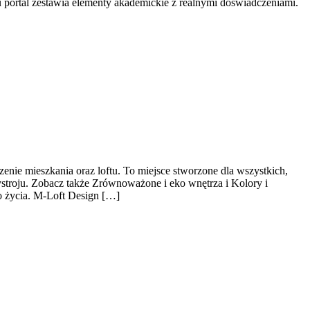
portal zestawia elementy akademickie z realnymi doświadczeniami.
nie mieszkania oraz loftu. To miejsce stworzone dla wszystkich,
ystroju. Zobacz także Zrównoważone i eko wnętrza i Kolory i
o życia. M-Loft Design […]