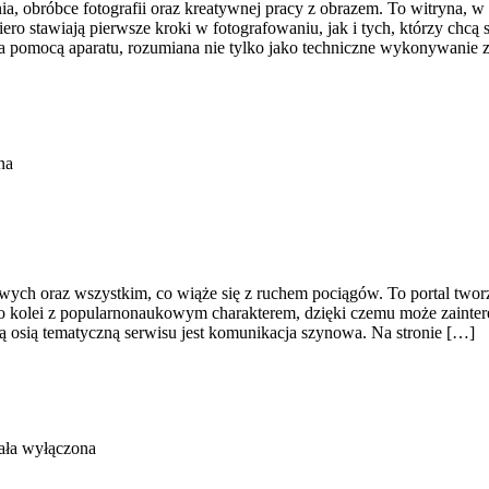
, obróbce fotografii oraz kreatywnej pracy z obrazem. To witryna, w 
 stawiają pierwsze kroki w fotografowaniu, jak i tych, którzy chcą s
za pomocą aparatu, rozumiana nie tylko jako techniczne wykonywanie 
na
wych oraz wszystkim, co wiąże się z ruchem pociągów. To portal tworzon
do kolei z popularnonaukowym charakterem, dzięki czemu może zainte
 osią tematyczną serwisu jest komunikacja szynowa. Na stronie […]
ała wyłączona