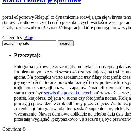
Marki i kolekcje sportowe
portal eSportowySklep.pl to dynamicznie rozwijająca się witryna tem
stanowi źródło wiedzy dla osób poszukujących wartościowych porad 
każdy użytkownik może znaleźć inspiracje, które pomogą mu w wybor
Categories:
Blog
Przeczytaj:
Fotografia cyfrowa jeszcze nigdy nie była tak dostępna jak dz
Problem w tym, że większość osób zatrzymuje się na trybie au
aparat. Na początku warto zrozumieć trzy filary fotografii: cz
głębię ostrości – to ona pozwala rozmyć tło w portrecie lub 
trójkątem ekspozycji pozwala zapanować nad efektem końcowym
startu może być
serwis dla początkujących
który wyjaśnia wszy
portret, krajobraz, zdjęcia w ruchu czy fotografia nocna. Kole
pomagają prowadzić wzrok odbiorcy przez zdjęcie. Warto też pa
zmienić kąt fotografowania, by uzyskać zupełnie inny efekt. Na 
wyostrzenie. Nawet darmowe aplikacje na telefon dają dziś duż
przestają wyglądać „przypadkowo”, a zaczynają być prawdzi
Copyright ©