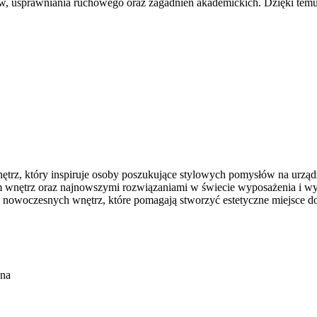
, usprawniania ruchowego oraz zagadnień akademickich. Dzięki temu 
trz, który inspiruje osoby poszukujące stylowych pomysłów na urządze
iem wnętrz oraz najnowszymi rozwiązaniami w świecie wyposażenia i w
e nowoczesnych wnętrz, które pomagają stworzyć estetyczne miejsce d
ona