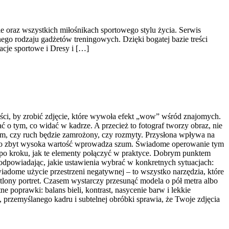
ie oraz wszystkich miłośnikach sportowego stylu życia. Serwis
go rodzaju gadżetów treningowych. Dzięki bogatej bazie treści
cje sportowe i Dresy i […]
wości, by zrobić zdjęcie, które wywoła efekt „wow” wśród znajomych.
 o tym, co widać w kadrze. A przecież to fotograf tworzy obraz, nie
o tym, czy ruch będzie zamrożony, czy rozmyty. Przysłona wpływa na
le jego zbyt wysoka wartość wprowadza szum. Świadome operowanie tym
 po kroku, jak te elementy połączyć w praktyce. Dobrym punktem
podpowiadając, jakie ustawienia wybrać w konkretnych sytuacjach:
świadome użycie przestrzeni negatywnej – to wszystko narzędzia, które
etlony portret. Czasem wystarczy przesunąć modela o pół metra albo
e poprawki: balans bieli, kontrast, nasycenie barw i lekkie
 przemyślanego kadru i subtelnej obróbki sprawia, że Twoje zdjęcia