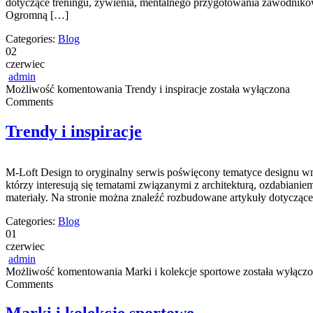
dotyczące treningu, żywienia, mentalnego przygotowania zawodników
Ogromną […]
Categories:
Blog
02
czerwiec
admin
Możliwość komentowania
Trendy i inspiracje
została wyłączona
Comments
Trendy i inspiracje
M-Loft Design to oryginalny serwis poświęcony tematyce designu wnę
którzy interesują się tematami związanymi z architekturą, ozdabian
materiały. Na stronie można znaleźć rozbudowane artykuły dotycząc
Categories:
Blog
01
czerwiec
admin
Możliwość komentowania
Marki i kolekcje sportowe
została wyłącz
Comments