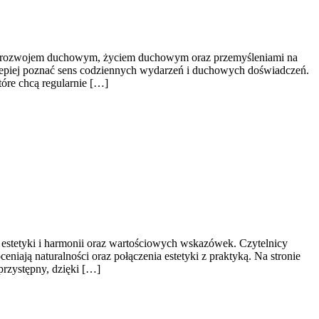
ch z rozwojem duchowym, życiem duchowym oraz przemyśleniami na
e lepiej poznać sens codziennych wydarzeń i duchowych doświadczeń.
tóre chcą regularnie […]
 estetyki i harmonii oraz wartościowych wskazówek. Czytelnicy
eniają naturalności oraz połączenia estetyki z praktyką. Na stronie
przystępny, dzięki […]