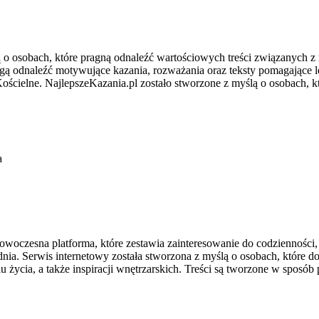
lą o osobach, które pragną odnaleźć wartościowych treści związany
 mogą odnaleźć motywujące kazania, rozważania oraz teksty pomagając
Kościelne. NajlepszeKazania.pl zostało stworzone z myślą o osobach, k
a
oczesna platforma, które zestawia zainteresowanie do codzienności,
dnia. Serwis internetowy została stworzona z myślą o osobach, które doc
 życia, a także inspiracji wnętrzarskich. Treści są tworzone w sposób 