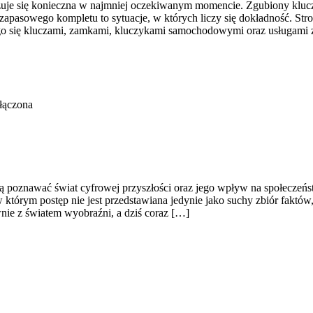
kazuje się konieczna w najmniej oczekiwanym momencie. Zgubiony klu
apasowego kompletu to sytuacje, w których liczy się dokładność. Stro
ego się kluczami, zamkami, kluczykami samochodowymi oraz usługami
łączona
cą poznawać świat cyfrowej przyszłości oraz jego wpływ na społeczeńst
 w którym postęp nie jest przedstawiana jedynie jako suchy zbiór faktó
nie z światem wyobraźni, a dziś coraz […]