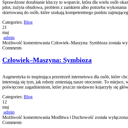
Sprawdzone dorabianie kluczy to wsparcie, która dla wielu osób o
pilot, zużyta obudowa, problem z zamkiem albo potrzeba wykonania z
skierowaną do osób, które szukają kompetentnego punktu zajmując
Categories:
Blog
21
maj
admin
Możliwość komentowania
Człowiek–Maszyna: Symbioza
została wy
Comments
Człowiek–Maszyna: Symbioza
Augmentyka to inspirująca przestrzeń internetowa dla osób, które ch
interesują się tym, jak roboty zmieniają nasze otoczenie. To miejsce,
poświęcone zagadnieniom, które jeszcze niedawno kojarzyły się głów
Categories:
Blog
12
maj
admin
Możliwość komentowania
Modlitwa i Duchowość
została wyłączona
Comments